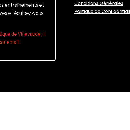
Conditions Générales
vos entraînements et
Politique de Confidential
ives et équipez-vous
ique de Villevaudé , il
r email :