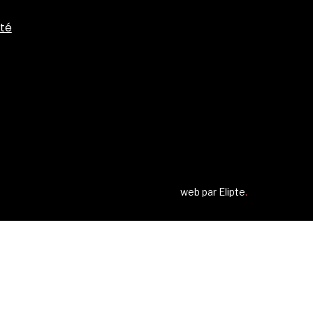
ité
web par
Elipte
.