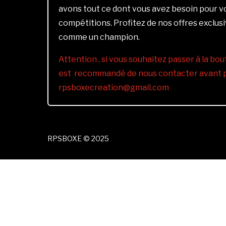
avons tout ce dont vous avez besoin pour 
compétitions. Profitez de nos offres exclus
comme un champion.
Attention , si vous souhaitez passer à la bout
est recommandé de nous contacter avant pa
rpsboxecreation@gmail.com
RPSBOXE © 2025