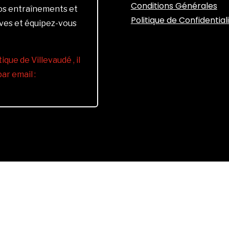
Conditions Générales
vos entraînements et
Politique de Confidential
ives et équipez-vous
ique de Villevaudé , il
r email :