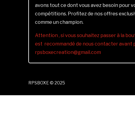
avons tout ce dont vous avez besoin pour 
compétitions. Profitez de nos offres exclus
comme un champion.
Attention , si vous souhaitez passer à la bout
est recommandé de nous contacter avant pa
rpsboxecreation@gmail.com
RPSBOXE © 2025