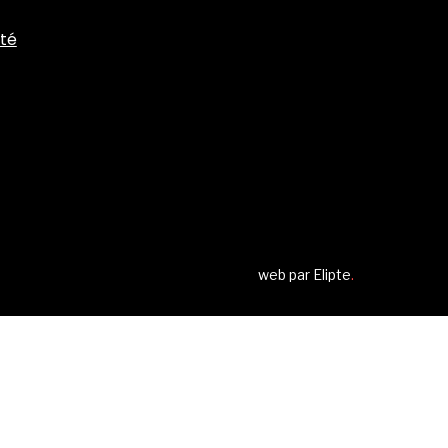
ité
web par
Elipte
.