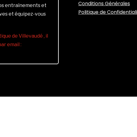
Conditions Générales
vos entraînements et
Politique de Confidential
ives et équipez-vous
ique de Villevaudé , il
r email :