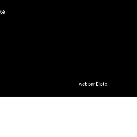
ité
web par
Elipte
.