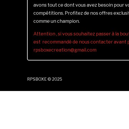
avons tout ce dont vous avez besoin pour 
compétitions. Profitez de nos offres exclus
comme un champion.
Attention , si vous souhaitez passer à la bout
est recommandé de nous contacter avant pa
rpsboxecreation@gmail.com
RPSBOXE © 2025