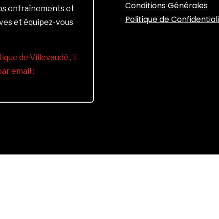
Conditions Générales
vos entraînements et
Politique de Confidential
ives et équipez-vous
ique de Villevaudé , il
r email :