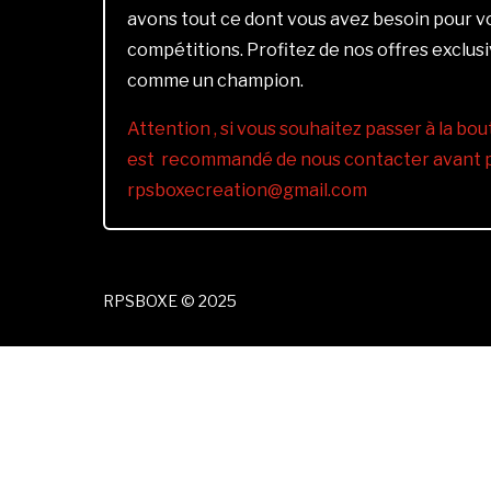
avons tout ce dont vous avez besoin pour 
compétitions. Profitez de nos offres exclus
comme un champion.
Attention , si vous souhaitez passer à la bout
est recommandé de nous contacter avant pa
rpsboxecreation@gmail.com
RPSBOXE © 2025