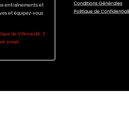
Conditions Générales
vos entraînements et
Politique de Confidential
ives et équipez-vous
ique de Villevaudé , il
r email :