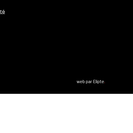
ité
web par
Elipte
.