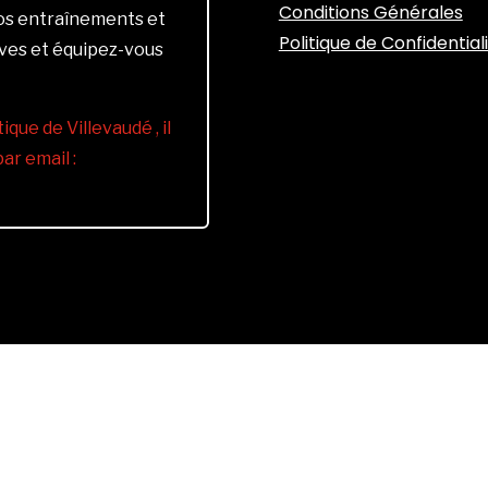
Conditions Générales
vos entraînements et
Politique de Confidential
ives et équipez-vous
ique de Villevaudé , il
r email :