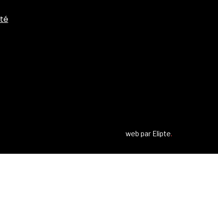
ité
web par
Elipte
.