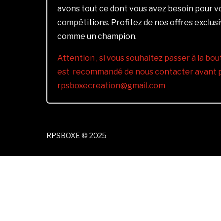
avons tout ce dont vous avez besoin pour 
compétitions. Profitez de nos offres exclus
comme un champion.
Attention , si vous souhaitez passer à la bout
est recommandé de nous contacter avant pa
rpsboxecreation@gmail.com
RPSBOXE © 2025