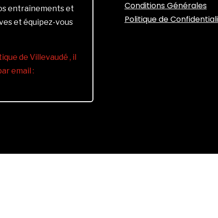
Conditions Générales
vos entraînements et
Politique de Confidential
ives et équipez-vous
ique de Villevaudé , il
r email :