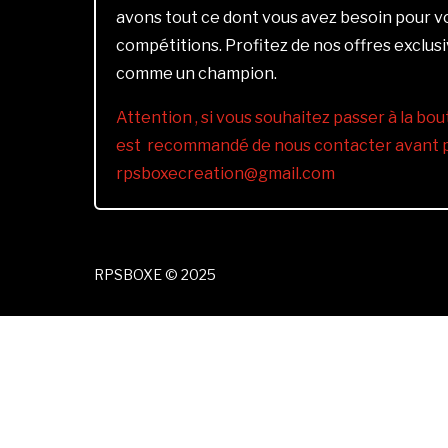
avons tout ce dont vous avez besoin pour 
compétitions. Profitez de nos offres exclus
comme un champion.
Attention , si vous souhaitez passer à la bout
est recommandé de nous contacter avant pa
rpsboxecreation@gmail.com
RPSBOXE © 2025