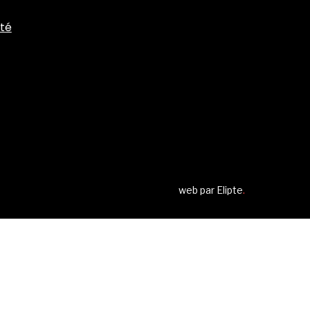
ité
web par
Elipte
.