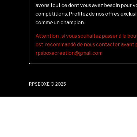
avons tout ce dont vous avez besoin pour 
compétitions. Profitez de nos offres exclus
comme un champion.
Attention , si vous souhaitez passer à la bout
est recommandé de nous contacter avant pa
rpsboxecreation@gmail.com
RPSBOXE © 2025