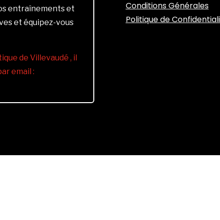
Conditions Générales
vos entraînements et
Politique de Confidential
ives et équipez-vous
ique de Villevaudé , il
r email :