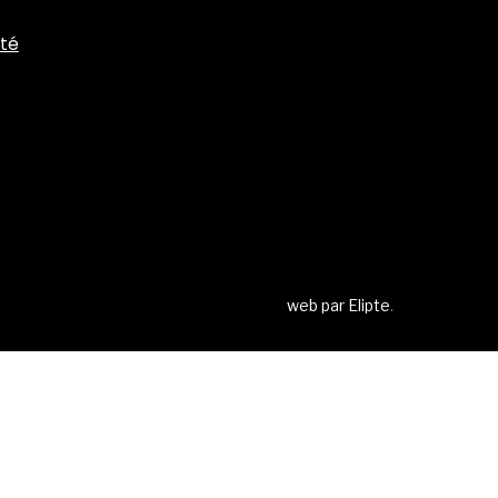
ité
web par
Elipte
.