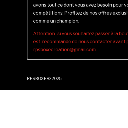
avons tout ce dont vous avez besoin pour 
compétitions. Profitez de nos offres exclus
comme un champion.
Attention , si vous souhaitez passer à la bout
est recommandé de nous contacter avant pa
rpsboxecreation@gmail.com
RPSBOXE © 2025