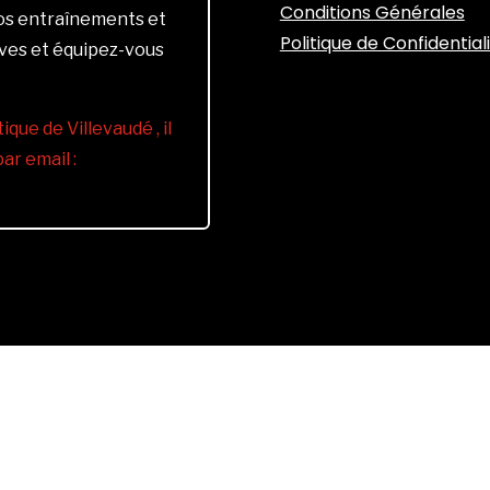
Conditions Générales
vos entraînements et
Politique de Confidential
ives et équipez-vous
ique de Villevaudé , il
r email :