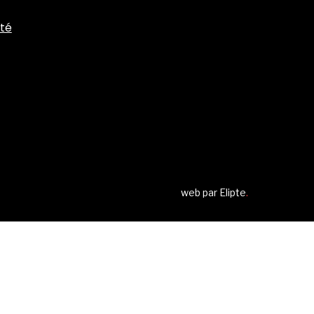
ité
web par
Elipte
.