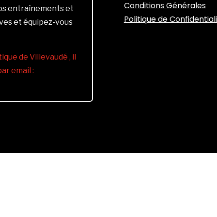
Conditions Générales
vos entraînements et
Politique de Confidential
ives et équipez-vous
ique de Villevaudé , il
r email :