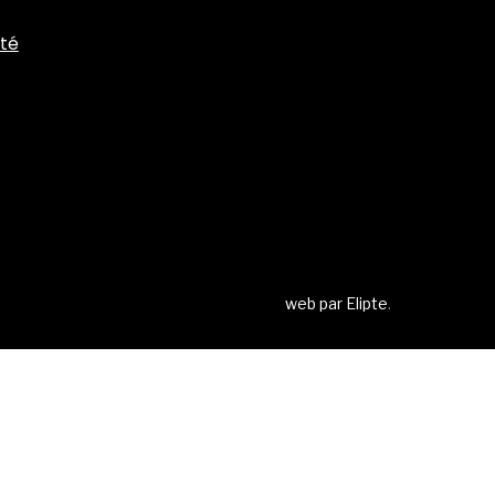
ité
web par
Elipte
.