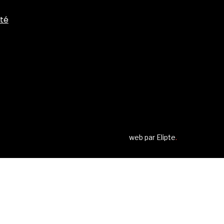
ité
web par
Elipte
.