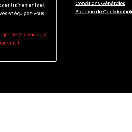
Conditions Générales
vos entraînements et
Politique de Confidential
ives et équipez-vous
ique de Villevaudé , il
r email :