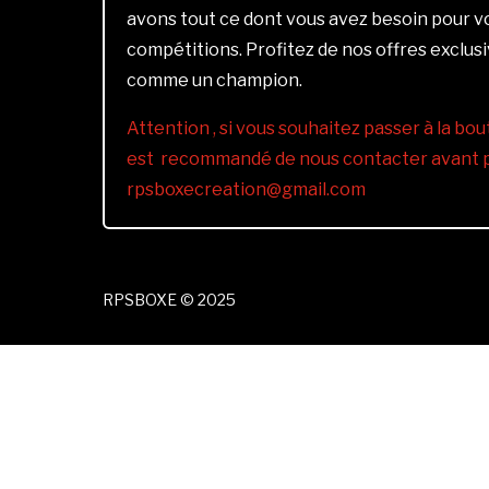
avons tout ce dont vous avez besoin pour 
compétitions. Profitez de nos offres exclus
comme un champion.
Attention , si vous souhaitez passer à la bout
est recommandé de nous contacter avant pa
rpsboxecreation@gmail.com
RPSBOXE © 2025