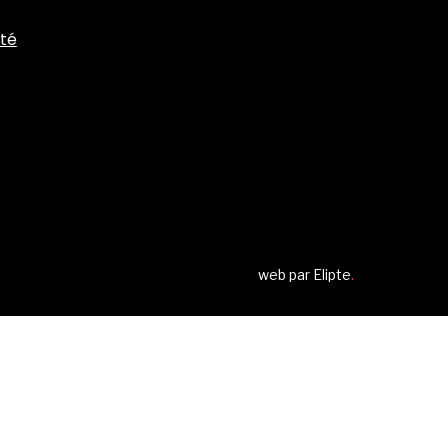
ité
web par
Elipte
.