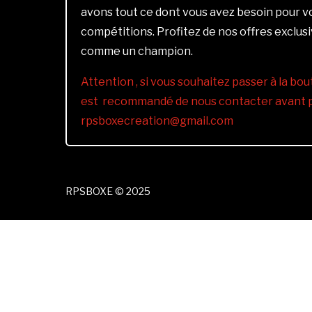
avons tout ce dont vous avez besoin pour 
compétitions. Profitez de nos offres exclus
comme un champion.
Attention , si vous souhaitez passer à la bout
est recommandé de nous contacter avant pa
rpsboxecreation@gmail.com
RPSBOXE © 2025