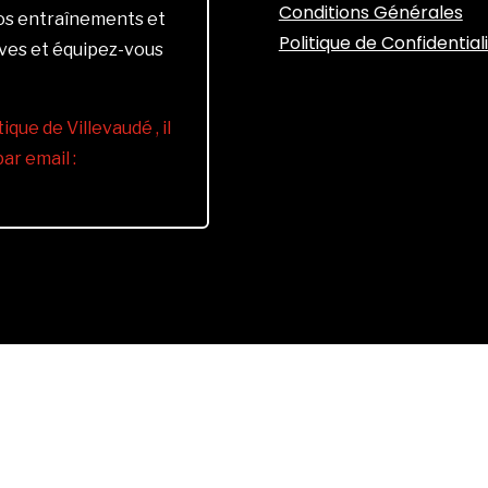
Conditions Générales
vos entraînements et
Politique de Confidential
ives et équipez-vous
ique de Villevaudé , il
r email :