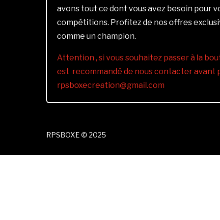
avons tout ce dont vous avez besoin pour 
compétitions. Profitez de nos offres exclus
comme un champion.
Attention , si vous souhaitez passer à la bout
est recommandé de nous contacter avant pa
rpsboxecreation@gmail.com
RPSBOXE © 2025