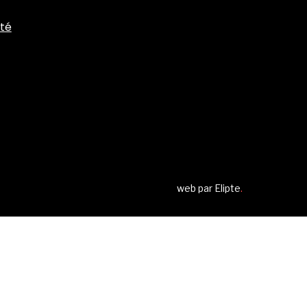
ité
web par
Elipte
.