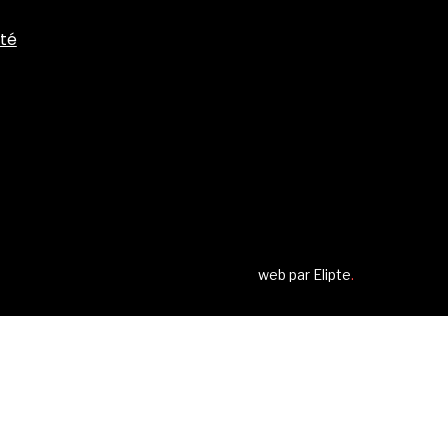
ité
web par
Elipte
.