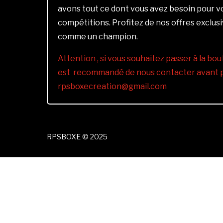
avons tout ce dont vous avez besoin pour 
compétitions. Profitez de nos offres exclus
comme un champion.
Attention , si vous souhaitez passer à la bout
est recommandé de nous contacter avant pa
rpsboxecreation@gmail.com
RPSBOXE © 2025