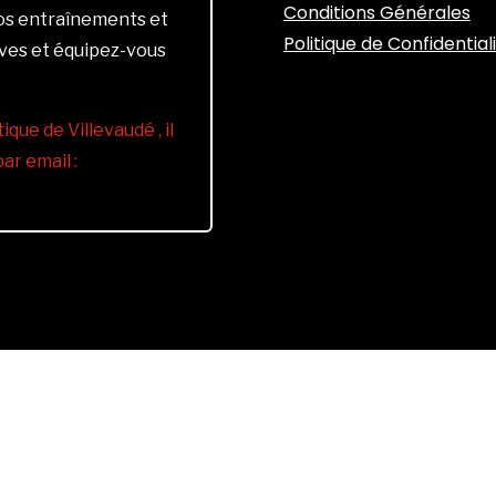
Conditions Générales
vos entraînements et
Politique de Confidential
ives et équipez-vous
ique de Villevaudé , il
r email :