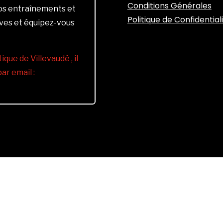
Conditions Générales
vos entraînements et
Politique de Confidential
ives et équipez-vous
ique de Villevaudé , il
r email :