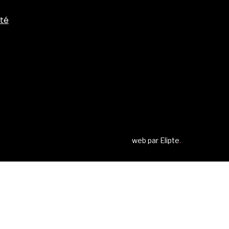
ité
web par
Elipte
.