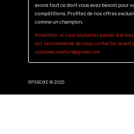
avons tout ce dont vous avez besoin pour 
compétitions. Profitez de nos offres exclus
comme un champion.
Attention , si vous souhaitez passer à la bout
est recommandé de nous contacter avant pa
rpsboxecreation@gmail.com
RPSBOXE © 2025