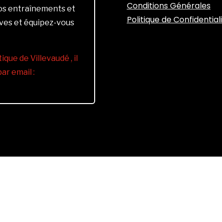
Conditions Générales
vos entraînements et
Politique de Confidential
ives et équipez-vous
ique de Villevaudé , il
r email :