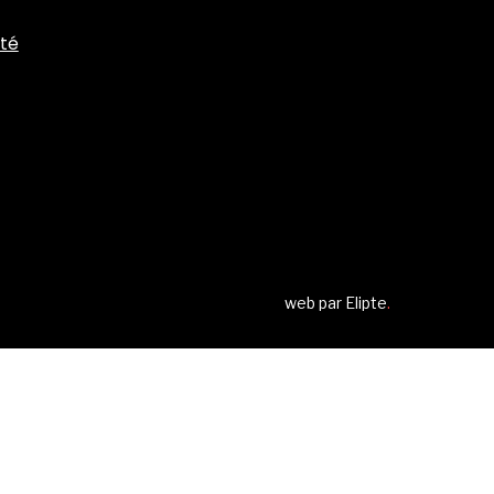
ité
web par
Elipte
.