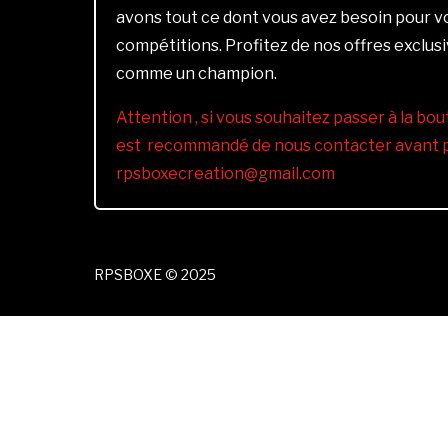
avons tout ce dont vous avez besoin pour 
compétitions. Profitez de nos offres exclus
comme un champion.
Attention , si vous souhaitez passer à la bout
est recommandé de nous contacter avant pa
rpsboxecreation@gmail.com
RPSBOXE © 2025