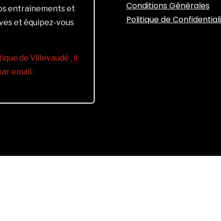
Conditions Générales
vos entraînements et
Politique de Confidential
ives et équipez-vous
ique de Villevaudé , il
r email :