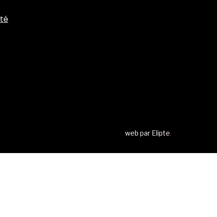
ité
web par
Elipte
.