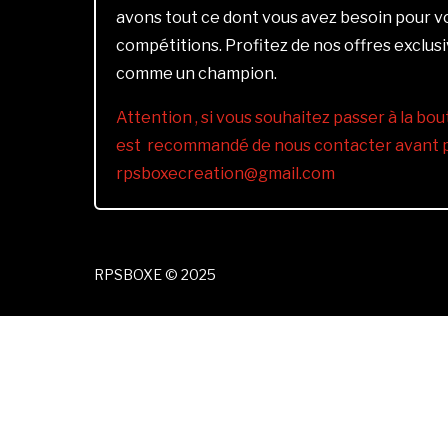
avons tout ce dont vous avez besoin pour 
compétitions. Profitez de nos offres exclus
comme un champion.
Attention , si vous souhaitez passer à la bout
est recommandé de nous contacter avant pa
rpsboxecreation@gmail.com
RPSBOXE © 2025