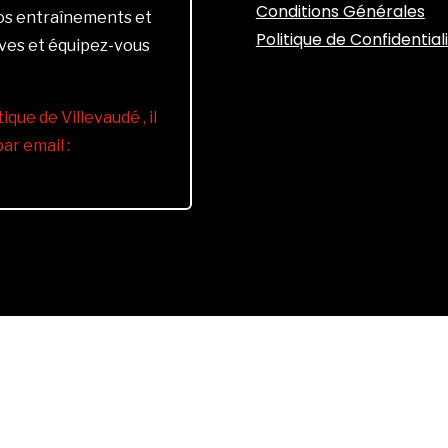
Conditions Générales
vos entraînements et
Politique de Confidential
ives et équipez-vous
ique de Villevaudé , il
r email :