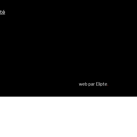
ité
web par
Elipte
.