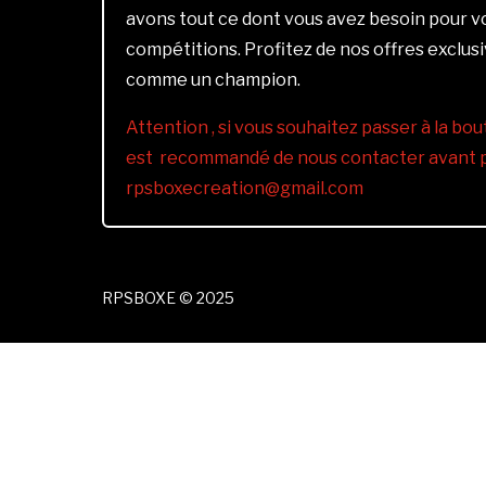
avons tout ce dont vous avez besoin pour 
compétitions. Profitez de nos offres exclus
comme un champion.
Attention , si vous souhaitez passer à la bout
est recommandé de nous contacter avant pa
rpsboxecreation@gmail.com
RPSBOXE © 2025