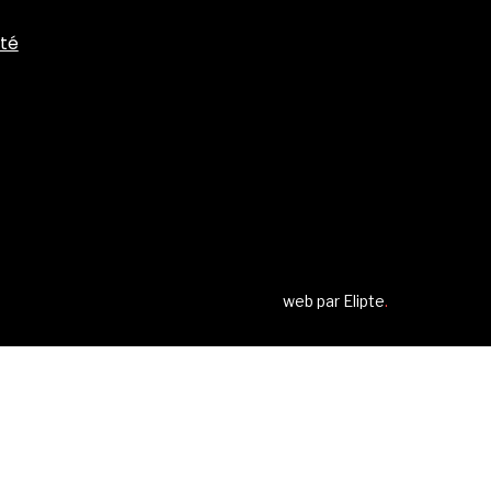
ité
web par
Elipte
.