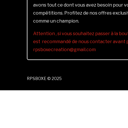
avons tout ce dont vous avez besoin pour 
compétitions. Profitez de nos offres exclus
comme un champion.
Attention , si vous souhaitez passer à la bout
est recommandé de nous contacter avant pa
rpsboxecreation@gmail.com
RPSBOXE © 2025