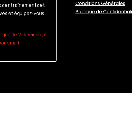
Conditions Générales
vos entraînements et
Politique de Confidential
ives et équipez-vous
ique de Villevaudé , il
r email :