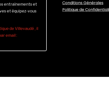
Conditions Générales
vos entraînements et
Politique de Confidential
ives et équipez-vous
ique de Villevaudé , il
r email :