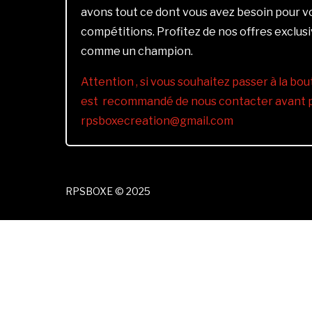
avons tout ce dont vous avez besoin pour 
compétitions. Profitez de nos offres exclus
comme un champion.
Attention , si vous souhaitez passer à la bout
est recommandé de nous contacter avant pa
rpsboxecreation@gmail.com
RPSBOXE © 2025