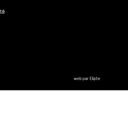
ité
web par
Elipte
.