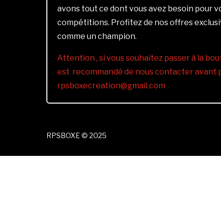
avons tout ce dont vous avez besoin pour 
compétitions. Profitez de nos offres exclus
comme un champion.
Attention , si vous souhaitez passer à la bout
est recommandé de nous contacter avant pa
rpsboxecreation@gmail.com
RPSBOXE © 2025