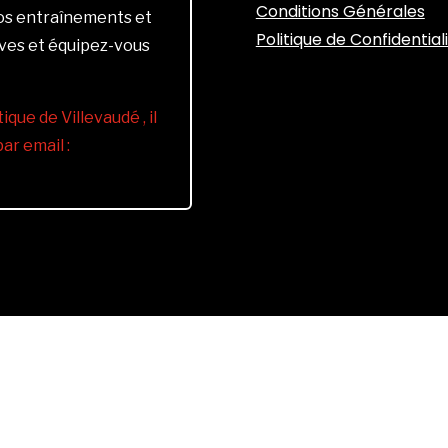
Conditions Générales
vos entraînements et
Politique de Confidential
ives et équipez-vous
ique de Villevaudé , il
r email :