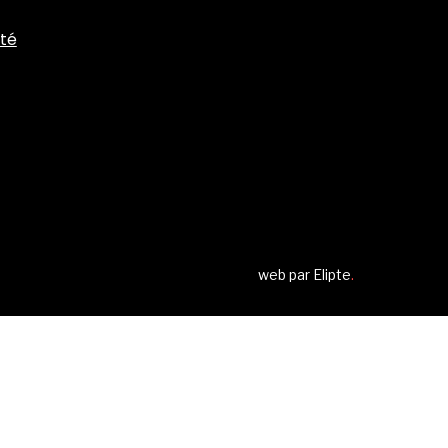
ité
web par
Elipte
.