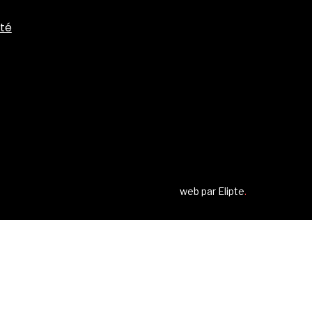
ité
web par
Elipte
.