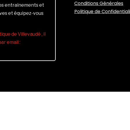
Conditions Générales
vos entraînements et
Politique de Confidential
ives et équipez-vous
ique de Villevaudé , il
r email :