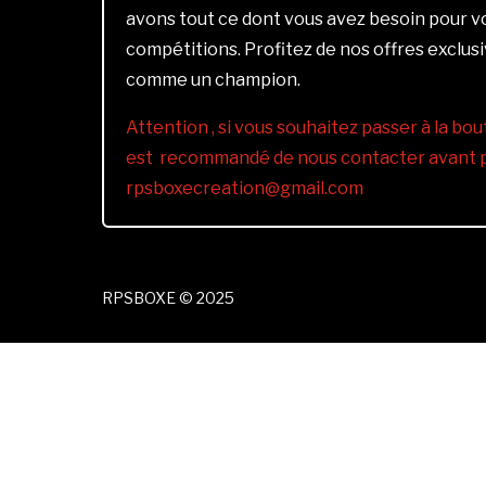
avons tout ce dont vous avez besoin pour 
compétitions. Profitez de nos offres exclus
comme un champion.
Attention , si vous souhaitez passer à la bout
est recommandé de nous contacter avant pa
rpsboxecreation@gmail.com
RPSBOXE © 2025