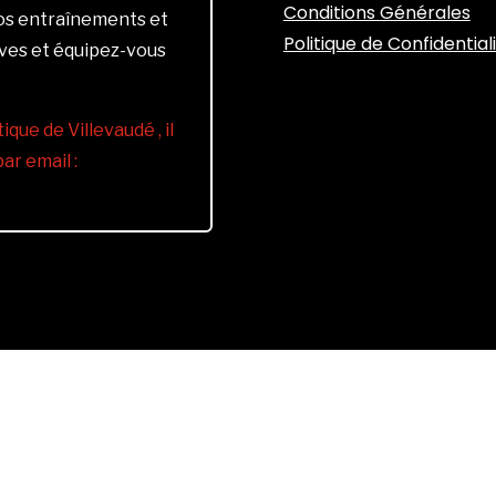
Conditions Générales
vos entraînements et
Politique de Confidential
ives et équipez-vous
ique de Villevaudé , il
r email :