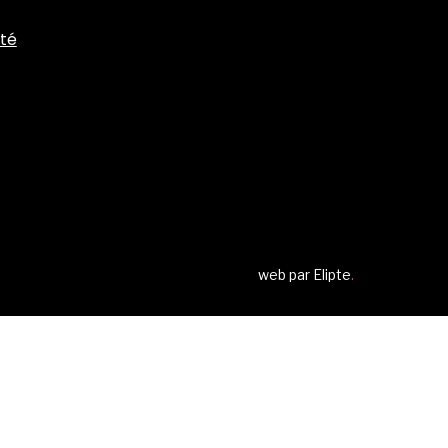
ité
web par
Elipte
.