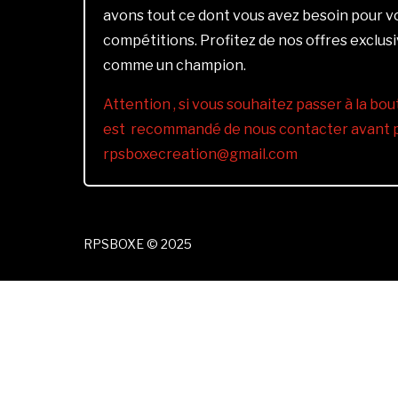
avons tout ce dont vous avez besoin pour 
compétitions. Profitez de nos offres exclus
comme un champion.
Attention , si vous souhaitez passer à la bout
est recommandé de nous contacter avant pa
rpsboxecreation@gmail.com
RPSBOXE © 2025