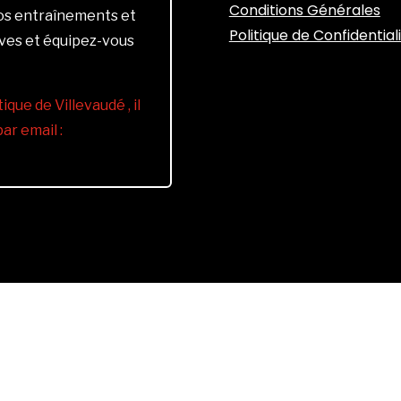
Conditions Générales
vos entraînements et
Politique de Confidential
ives et équipez-vous
ique de Villevaudé , il
r email :