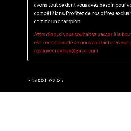
avons tout ce dont vous avez besoin pour 
compétitions. Profitez de nos offres exclus
comme un champion.
Attention , si vous souhaitez passer à la bout
est recommandé de nous contacter avant pa
rpsboxecreation@gmail.com
RPSBOXE © 2025