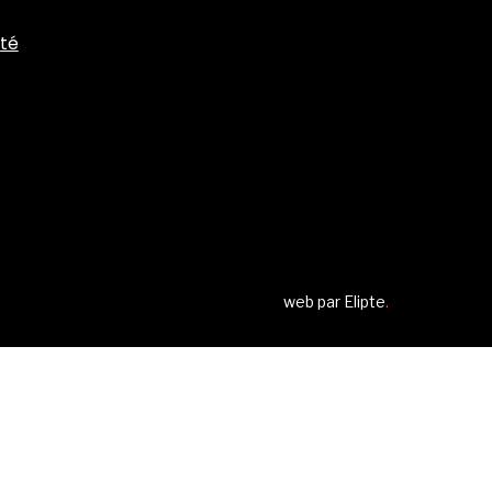
ité
web par
Elipte
.