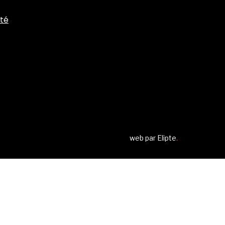
ité
web par
Elipte
.