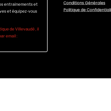
Conditions Générales
vos entraînements et
Politique de Confidential
ives et équipez-vous
ique de Villevaudé , il
r email :