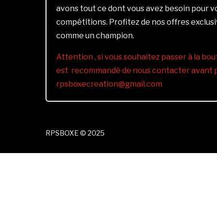
avons tout ce dont vous avez besoin pour 
compétitions. Profitez de nos offres exclus
comme un champion.
Attention , si vous souhaitez passer à la bout
est recommandé de nous contacter avant pa
rpsboxecreation@gmail.com
RPSBOXE © 2025