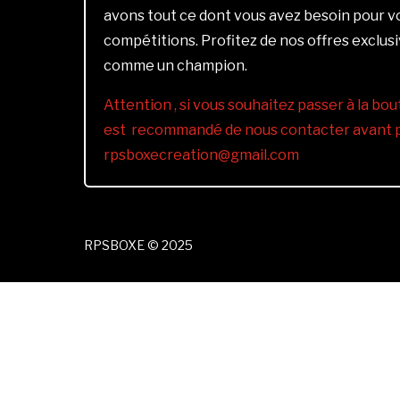
avons tout ce dont vous avez besoin pour 
compétitions. Profitez de nos offres exclus
comme un champion.
Attention , si vous souhaitez passer à la bout
est recommandé de nous contacter avant pa
rpsboxecreation@gmail.com
RPSBOXE © 2025