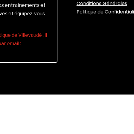
Conditions Générales
vos entraînements et
Politique de Confidential
ives et équipez-vous
ique de Villevaudé , il
r email :