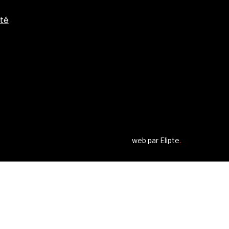
ité
web par
Elipte
.