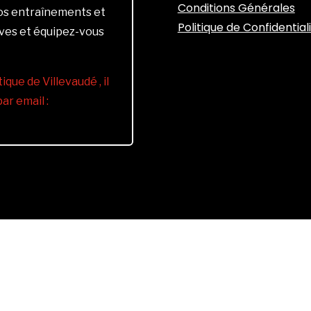
Conditions Générales
vos entraînements et
Politique de Confidential
ives et équipez-vous
ique de Villevaudé , il
r email :