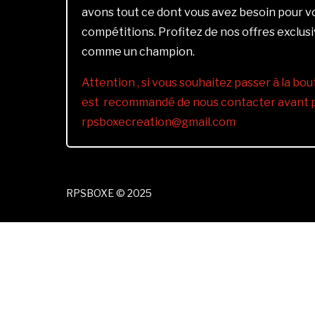
avons tout ce dont vous avez besoin pour 
compétitions. Profitez de nos offres exclus
comme un champion.
Attention , si vous souhaitez passer à la bout
est recommandé de nous contacter avant pa
rpsboxecreation@gmail.com
RPSBOXE © 2025