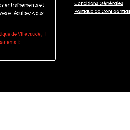
Conditions Générales
vos entraînements et
Politique de Confidential
ives et équipez-vous
ique de Villevaudé , il
r email :