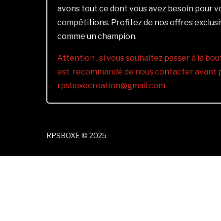
avons tout ce dont vous avez besoin pour 
compétitions. Profitez de nos offres exclus
comme un champion.
Attention , si vous souhaitez passer à la bout
est recommandé de nous contacter avant pa
rpsboxecreation@gmail.com
RPSBOXE © 2025