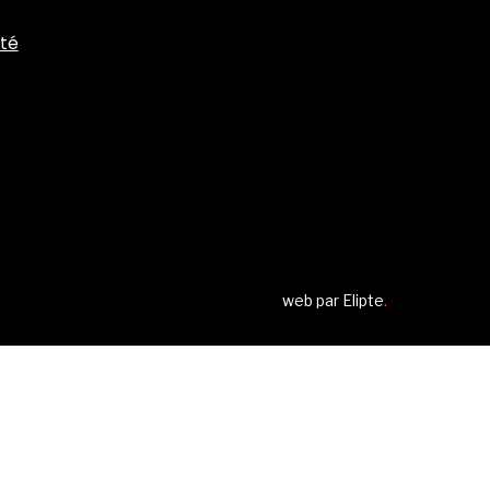
ité
web par
Elipte
.