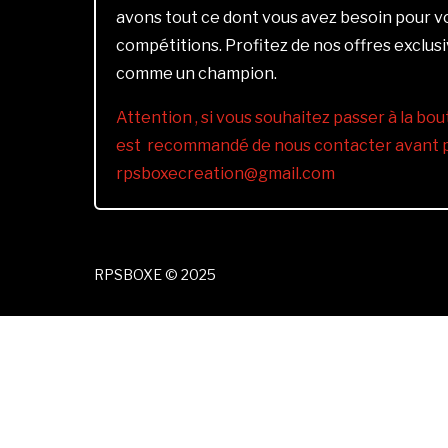
avons tout ce dont vous avez besoin pour 
compétitions. Profitez de nos offres exclus
comme un champion.
Attention , si vous souhaitez passer à la bout
est recommandé de nous contacter avant pa
rpsboxecreation@gmail.com
RPSBOXE © 2025