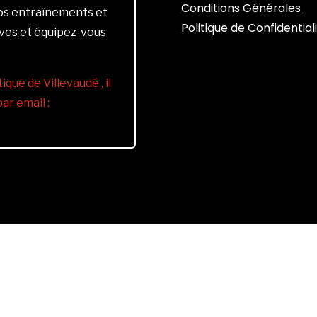
Conditions Générales
vos entraînements et
Politique de Confidential
ives et équipez-vous
ique de Villevaudé , il
r email :