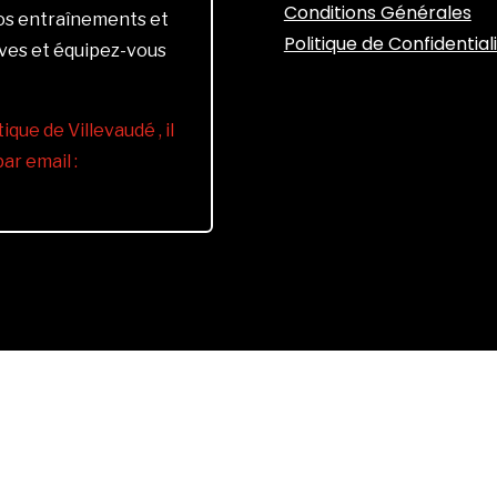
Conditions Générales
vos entraînements et
Politique de Confidential
ives et équipez-vous
ique de Villevaudé , il
r email :