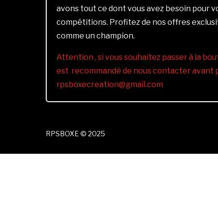
avons tout ce dont vous avez besoin pour 
compétitions. Profitez de nos offres exclus
comme un champion.
Attention , si vous souhaitez passer à la bout
est recommandé de nous contacter avant pa
rpsboxecreation@gmail.com
RPSBOXE © 2025