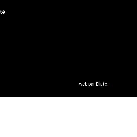
ité
web par
Elipte
.