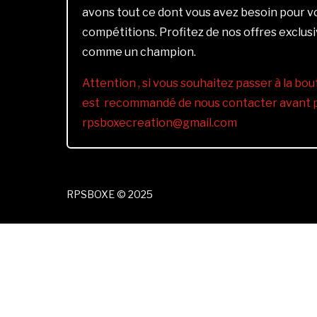
avons tout ce dont vous avez besoin pour 
compétitions. Profitez de nos offres exclus
comme un champion.
Attention , si vous souhaitez passer à la bout
est recommandé de nous contacter avant pa
rpsboxecreation@gmail.com
RPSBOXE © 2025