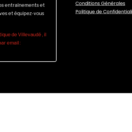
Conditions Générales
vos entraînements et
Politique de Confidential
ives et équipez-vous
ique de Villevaudé , il
r email :