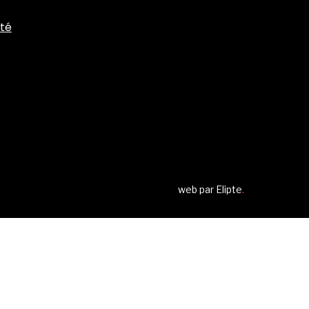
ité
web par
Elipte
.