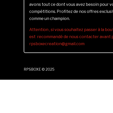
avons tout ce dont vous avez besoin pour 
compétitions. Profitez de nos offres exclus
comme un champion.
Attention , si vous souhaitez passer à la bout
est recommandé de nous contacter avant pa
rpsboxecreation@gmail.com
RPSBOXE © 2025