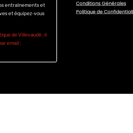
Conditions Générales
vos entraînements et
Politique de Confidential
ives et équipez-vous
ique de Villevaudé , il
r email :