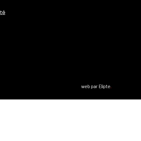
ité
web par
Elipte
.