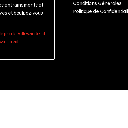
Conditions Générales
vos entraînements et
Politique de Confidential
ives et équipez-vous
ique de Villevaudé , il
r email :