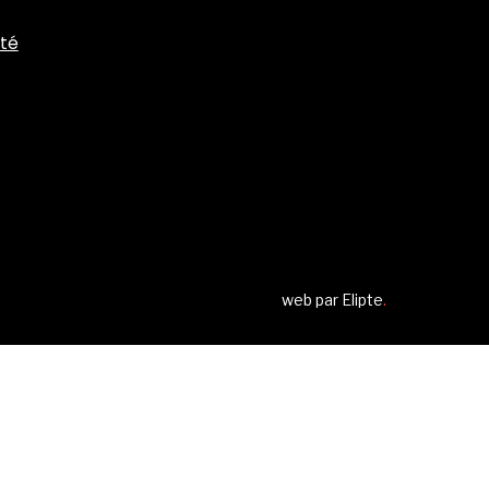
ité
web par
Elipte
.