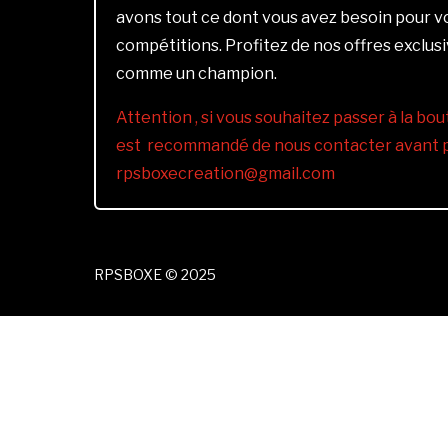
avons tout ce dont vous avez besoin pour 
compétitions. Profitez de nos offres exclus
comme un champion.
Attention , si vous souhaitez passer à la bout
est recommandé de nous contacter avant pa
rpsboxecreation@gmail.com
RPSBOXE © 2025