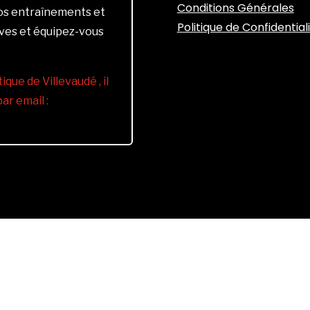
Conditions Générales
vos entraînements et
Politique de Confidential
ives et équipez-vous
ique de Villevaudé , il
r email :