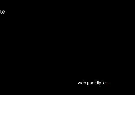
ité
web par
Elipte
.