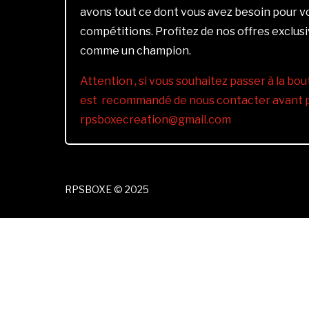
avons tout ce dont vous avez besoin pour 
compétitions. Profitez de nos offres exclus
comme un champion.
Attention , si vous souhaitez passer à la bout
est recommandé de nous contacter avant pa
rpsboxecreation@gmail.com
RPSBOXE © 2025