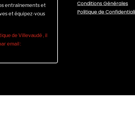
Conditions Générales
vos entraînements et
Politique de Confidential
ives et équipez-vous
ique de Villevaudé , il
r email :