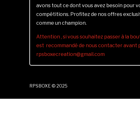
avons tout ce dont vous avez besoin pour 
compétitions. Profitez de nos offres exclus
comme un champion.
Attention , si vous souhaitez passer à la bout
est recommandé de nous contacter avant pa
rpsboxecreation@gmail.com
RPSBOXE © 2025