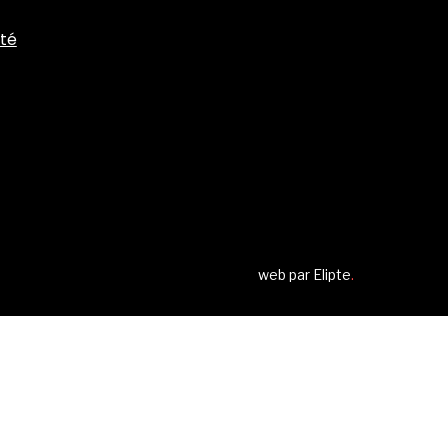
ité
web par
Elipte
.